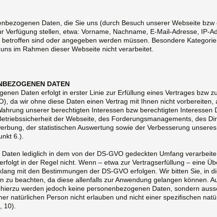
onenbezogenen Daten, die Sie uns (durch Besuch unserer Webseite bzw
r Verfügung stellen, etwa: Vorname, Nachname, E-Mail-Adresse, IP-Adr
n betroffen sind oder angegeben werden müssen. Besondere Kategori
uns im Rahmen dieser Webseite nicht verarbeitet.
ENBEZOGENEN DATEN
enen Daten erfolgt in erster Linie zur Erfüllung eines Vertrages bzw z
, da wir ohne diese Daten einen Vertrag mit Ihnen nicht vorbereiten,
Wahrung unserer berechtigten Interessen bzw berechtigten Interessen Dri
etriebssicherheit der Webseite, des Forderungsmanagements, des Dir
erbung, der statistischen Auswertung sowie der Verbesserung unsere
nkt 6.).
Daten lediglich in dem von der DS-GVO gedeckten Umfang verarbeiten.
olgt in der Regel nicht. Wenn – etwa zur Vertragserfüllung – eine Über
inklang mit den Bestimmungen der DS-GVO erfolgen. Wir bitten Sie, in d
en zu beachten, da diese allenfalls zur Anwendung gelangen können. 
e, hierzu werden jedoch keine personenbezogenen Daten, sondern aussc
 einer natürlichen Person nicht erlauben und nicht einer spezifischen n
, 10).