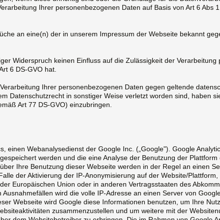
Verarbeitung Ihrer personenbezogenen Daten auf Basis von Art 6 Abs 1
sprüche an eine(n) der in unserem Impressum der Webseite bekannt geg
älliger Widerspruch keinen Einfluss auf die Zulässigkeit der Verarbeitu
 Art 6 DS-GVO hat.
die Verarbeitung Ihrer personenbezogenen Daten gegen geltende daten
em Datenschutzrecht in sonstiger Weise verletzt worden sind, haben s
gemäß Art 77 DS-GVO) einzubringen.
s, einen Webanalysedienst der Google Inc. („Google"). Google Analyti
 gespeichert werden und die eine Analyse der Benutzung der Plattform 
über Ihre Benutzung dieser Webseite werden in der Regel an einen S
Falle der Aktivierung der IP-Anonymisierung auf der Website/Plattform,
en der Europäischen Union oder in anderen Vertragsstaaten des Abkom
n Ausnahmefällen wird die volle IP-Adresse an einen Server von Googl
ieser Webseite wird Google diese Informationen benutzen, um Ihre Nut
bsiteaktivitäten zusammenzustellen und um weitere mit der Websiten
ber dem Websitebetreiber zu erbringen. Die im Rahmen von Google An