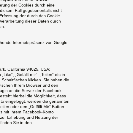
erung der Cookies durch eine
 diesem Fall gegebenenfalls nicht
 Erfassung der durch das Cookie
 Verarbeitung dieser Daten durch
en:
echende Internetspräsenz von Google.
rk, California 94025, USA;
ke“, „Gefällt mir“, „Teilen“ etc in
Schaltflächen klicken. Sie haben die
 zwischen Ihrem Browser und den
lugin an die Server der Facebook
steht hierbei die Möglichkeit, dass
nto eingeloggt, werden die genannten
ilen oder den „Gefällt Mir“ Button
ls mit Ihrem Facebook-Konto
n zur Erhebung und Nutzung der
finden Sie in den