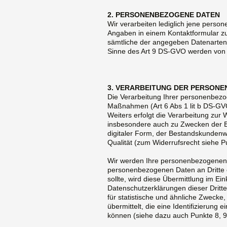
2. PERSONENBEZOGENE DATEN
Wir verarbeiten lediglich jene pers
Angaben in einem Kontaktformular zu
sämtliche der angegeben Datenarte
Sinne des Art 9 DS-GVO werden von 
3. VERARBEITUNG DER PERSON
Die Verarbeitung Ihrer personenbezog
Maßnahmen (Art 6 Abs 1 lit b DS-GVO)
Weiters erfolgt die Verarbeitung zur 
insbesondere auch zu Zwecken der B
digitaler Form, der Bestandskundenw
Qualität (zum Widerrufsrecht siehe Pu
Wir werden Ihre personenbezogenen 
personenbezogenen Daten an Dritte erf
sollte, wird diese Übermittlung im E
Datenschutzerklärungen dieser Dritt
für statistische und ähnliche Zweck
übermittelt, die eine Identifizierung
können (siehe dazu auch Punkte 8, 9