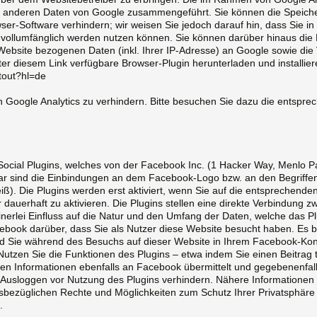
mit anderen Daten von Google zusammengeführt. Sie können die Speich
ser-Software verhindern; wir weisen Sie jedoch darauf hin, dass Sie in
 vollumfänglich werden nutzen können. Sie können darüber hinaus die
Website bezogenen Daten (inkl. Ihrer IP-Adresse) an Google sowie die
er diesem Link verfügbare Browser-Plugin herunterladen und installier
tout?hl=de
h Google Analytics zu verhindern. Bitte besuchen Sie dazu die entspr
cial Plugins, welches von der Facebook Inc. (1 Hacker Way, Menlo Pa
r sind die Einbindungen an dem Facebook-Logo bzw. an den Begriffen „Li
. Die Plugins werden erst aktiviert, wenn Sie auf die entsprechenden 
r dauerhaft zu aktivieren. Die Plugins stellen eine direkte Verbindung
nerlei Einfluss auf die Natur und den Umfang der Daten, welche das P
acebook darüber, dass Sie als Nutzer diese Website besucht haben. Es be
ind Sie während des Besuchs auf dieser Website in Ihrem Facebook-Ko
Nutzen Sie die Funktionen des Plugins – etwa indem Sie einen Beitrag te
en Informationen ebenfalls an Facebook übermittelt und gegebenenfal
h Ausloggen vor Nutzung des Plugins verhindern. Nähere Informatione
sbezüglichen Rechte und Möglichkeiten zum Schutz Ihrer Privatsphäre 
.