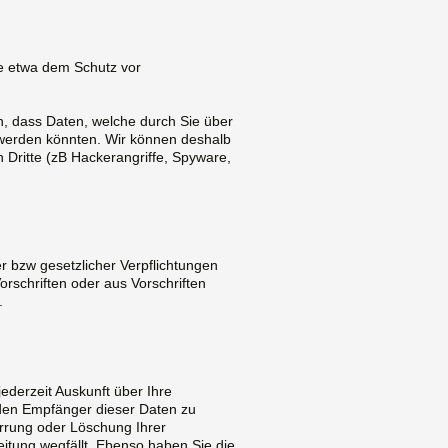
e etwa dem Schutz vor
, dass Daten, welche durch Sie über
werden könnten. Wir können deshalb
 Dritte (zB Hackerangriffe, Spyware,
r bzw gesetzlicher Verpflichtungen
rschriften oder aus Vorschriften
.
jederzeit Auskunft über Ihre
den Empfänger dieser Daten zu
errung oder Löschung Ihrer
itung wegfällt. Ebenso haben Sie die