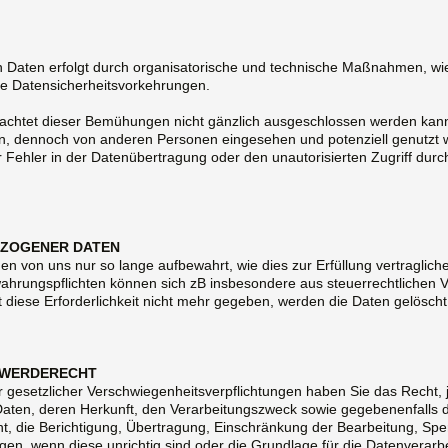
 Daten erfolgt durch organisatorische und technische Maßnahmen, wi
he Datensicherheitsvorkehrungen.
eachtet dieser Bemühungen nicht gänzlich ausgeschlossen werden kann
n, dennoch von anderen Personen eingesehen und potenziell genutzt 
 Fehler in der Datenübertragung oder den unautorisierten Zugriff durch
EZOGENER DATEN
von uns nur so lange aufbewahrt, wie dies zur Erfüllung vertragliche
hrungspflichten können sich zB insbesondere aus steuerrechtlichen Vo
t diese Erforderlichkeit nicht mehr gegeben, werden die Daten gelöscht
CHWERDERECHT
er gesetzlicher Verschwiegenheitsverpflichtungen haben Sie das Recht, 
ten, deren Herkunft, den Verarbeitungszweck sowie gegebenenfalls 
ht, die Berichtigung, Übertragung, Einschränkung der Bearbeitung, Sp
n, wenn diese unrichtig sind oder die Grundlage für die Datenverarbe