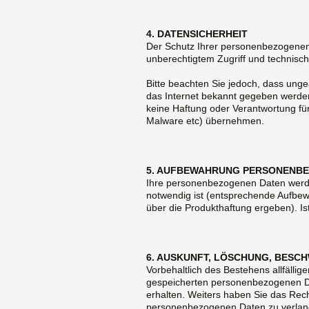
4. DATENSICHERHEIT
Der Schutz Ihrer personenbezogenen
unberechtigtem Zugriff und technisc
Bitte beachten Sie jedoch, dass ung
das Internet bekannt gegeben werde
keine Haftung oder Verantwortung für
Malware etc) übernehmen.
5. AUFBEWAHRUNG PERSONENB
Ihre personenbezogenen Daten werden 
notwendig ist (entsprechende Aufbewa
über die Produkthaftung ergeben). Is
6. AUSKUNFT, LÖSCHUNG, BES
Vorbehaltlich des Bestehens allfällig
gespeicherten personenbezogenen Da
erhalten. Weiters haben Sie das Rec
personenbezogenen Daten zu verlange