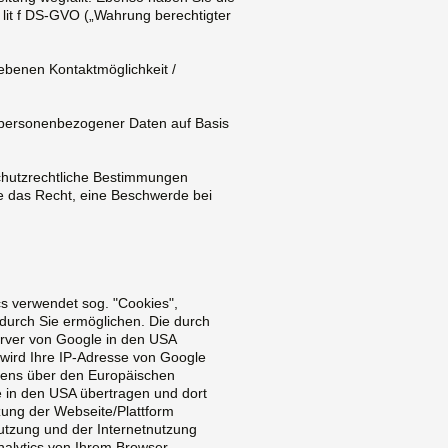
 lit f DS-GVO („Wahrung berechtigter
ebenen Kontaktmöglichkeit /
ng personenbezogener Daten auf Basis
schutzrechtliche Bestimmungen
ie das Recht, eine Beschwerde bei
cs verwendet sog. "Cookies",
durch Sie ermöglichen. Die durch
erver von Google in den USA
 wird Ihre IP-Adresse von Google
mens über den Europäischen
e in den USA übertragen und dort
zung der Webseite/Plattform
utzung und der Internetnutzung
alytics von Ihrem Browser