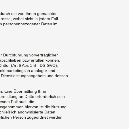
 durch die von Ihnen gemachten
esse; wobei nicht in jedem Fall
en personenbezogener Daten im
ur Durchführung vorvertraglicher
 abschließen bzw erfüllen können.
tter (Art 6 Abs 1 lit f DS-GVO),
ektmarketings in analoger und
s Dienstleistungsangebots und dessen
 Eine Übermittlung Ihrer
mittlung an Dritte erforderlich sein
iesem Fall auch die
Ausgenommen hiervon ist die Nutzung
hließlich anonymisierte Daten
atürlichen Person zugeordnet werden