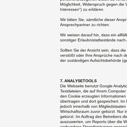
Möglichkeit, Widerspruch gegen die 
Interessen“) zu erklären.
Wir bitten Sie, sämtliche dieser An
Ansprechpartner zu richten.
Wir weisen darauf hin, dass ein allf
sonstiger Erlaubnistatbestände nach
Sollten Sie der Ansicht sein, dass 
verstößt oder Ihre Ansprüche nach d
der zuständigen Aufsichtsbehörde (
7. ANALYSETOOLS
Die Webseite benutzt Google Analytic
Textdateien, die auf Ihrem Computer
den Cookie erzeugten Informationen 
übertragen und dort gespeichert. Im 
jedoch innerhalb von Mitgliedstaat
Wirtschaftsraum zuvor gekürzt. Nur i
gekürzt. Im Auftrag des Betreibers d
auszuwerten, um Reports über die We
verbundene Dienstleistungen gegenü